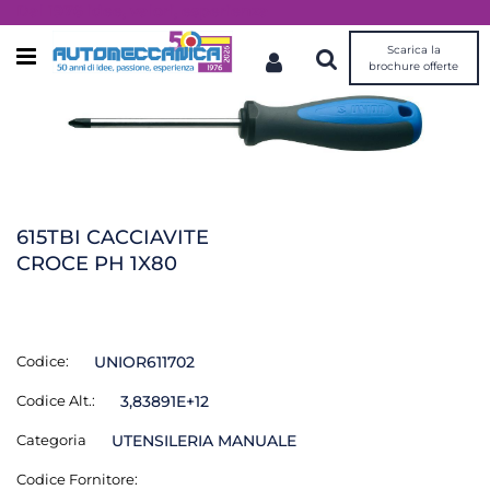
Dal 1976 idee, valori, esperienza
Scarica la
Open menu
brochure offerte
615TBI CACCIAVITE
CROCE PH 1X80
Codice:
UNIOR611702
Codice Alt.:
3,83891E+12
Categoria
UTENSILERIA MANUALE
Codice Fornitore: