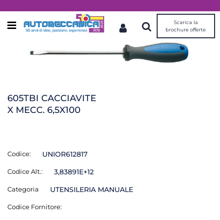
Dal 1976 idee, valori, esperienza
Scarica la
Open menu
brochure offerte
605TBI CACCIAVITE
X MECC. 6,5X100
Codice:
UNIOR612817
Codice Alt.:
3,83891E+12
Categoria
UTENSILERIA MANUALE
Codice Fornitore: