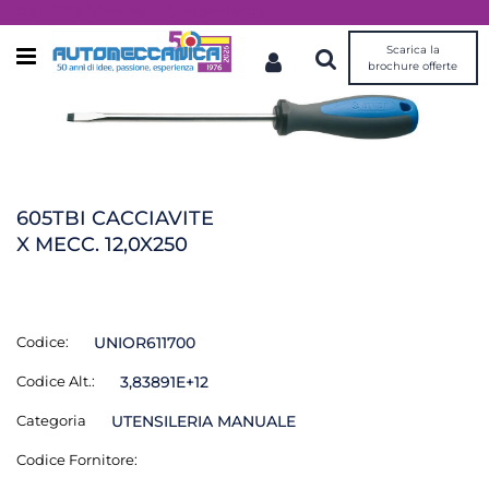
Dal 1976 idee, valori, esperienza
Scarica la
Open menu
brochure offerte
605TBI CACCIAVITE
X MECC. 12,0X250
Codice:
UNIOR611700
Codice Alt.:
3,83891E+12
Categoria
UTENSILERIA MANUALE
Codice Fornitore: