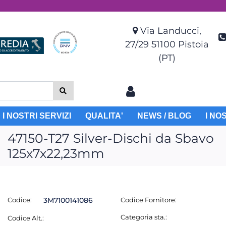
Via Landucci,
27/29 51100 Pistoia
(PT)
I NOSTRI SERVIZI
QUALITA'
NEWS / BLOG
I NO
47150-T27 Silver-Dischi da Sbavo
125x7x22,23mm
Codice:
3M7100141086
Codice Fornitore:
Categoria sta.:
Codice Alt.: