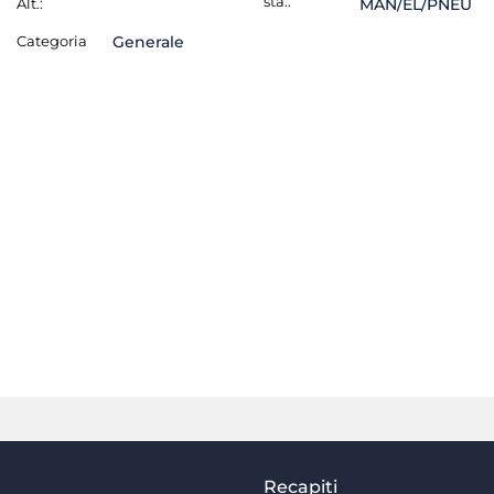
sta.:
Alt.:
MAN/EL/PNEU
Categoria
Generale
Recapiti