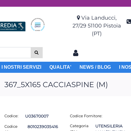
Via Landucci,
27/29 51100 Pistoia
(PT)
I NOSTRI SERVIZI
QUALITA'
NEWS / BLOG
I NO
367_5X165 CACCIASPINE (M)
Codice:
U03670007
Codice Fornitore:
Categoria
UTENSILERIA
Codice
8010239035416