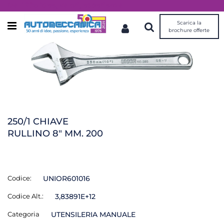
Dal 1976 idee, valori, esperienza
Scarica la
Open menu
brochure offerte
250/1 CHIAVE
RULLINO 8" MM. 200
Codice:
UNIOR601016
Codice Alt.:
3,83891E+12
Categoria
UTENSILERIA MANUALE