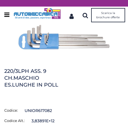
Dal 1976 idee, valori, esperienza
Scarica la
Open menu
brochure offerte
220/3LPH ASS. 9
CH.MASCHIO
ES.LUNGHE IN POLL
Codice:
UNIOR617082
Codice Alt.:
3,83891E+12