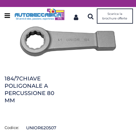
Dal 1976 idee, valori, esperienza
Scarica la
Open menu
brochure offerte
184/7CHIAVE
POLIGONALE A
PERCUSSIONE 80
MM
Codice:
UNIOR620507