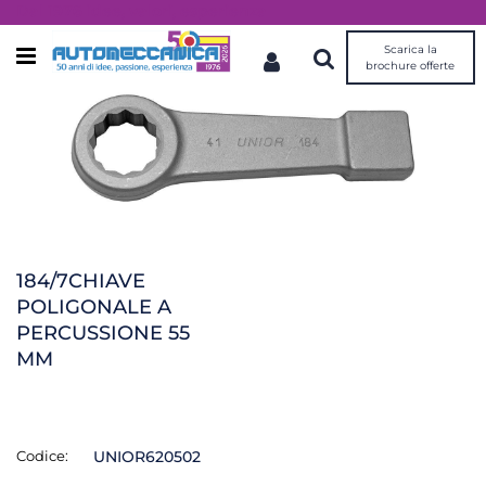
Dal 1976 idee, valori, esperienza
Scarica la
Open menu
brochure offerte
184/7CHIAVE
POLIGONALE A
PERCUSSIONE 55
MM
Codice:
UNIOR620502