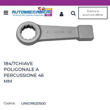
Dal 1976 idee, valori, esperienza
Scarica la
Open menu
brochure offerte
184/7CHIAVE
POLIGONALE A
PERCUSSIONE 46
MM
Codice:
UNIOR620500