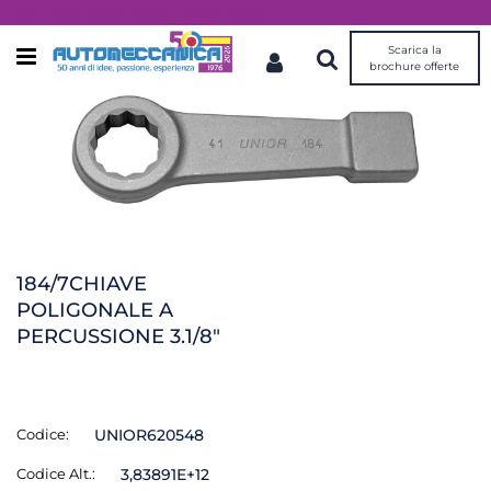
Dal 1976 idee, valori, esperienza
Scarica la
Open menu
brochure offerte
184/7CHIAVE
POLIGONALE A
PERCUSSIONE 3.1/8"
Codice:
UNIOR620548
Codice Alt.:
3,83891E+12