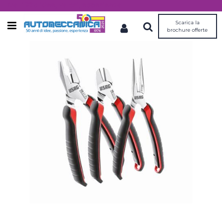
Dal 1976 idee, valori, esperienza
Scarica la
Open menu
brochure offerte