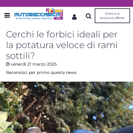
Dal 1976 idee, valori, esperienza
Scarica la
Open menu
brochure offerte
Cerchi le forbici ideali per
la potatura veloce di rami
sottili?
venerdì
21
marzo
2025
Recensisci per primo questa news